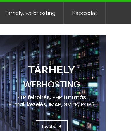
Tárhely, webhosting
Kapcsolat
TÁRHELY
WEBHOSTING
FTP feltöltés, PHP futtatás
E-mail kezelés, IMAP, SMTP, POP3
tovább