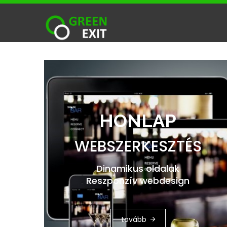
HONLAP
WEBSZERKESZTÉS
Dinamikus oldalak
Reszponzív webdesign
tovább