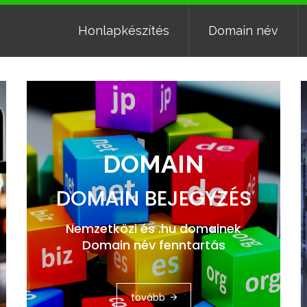
Honlapkészítés
Domain név
DOMAIN
DOMAIN BEJEGYZÉS
Nemzetközi és .hu domainek
Domain név fenntartás
tovább